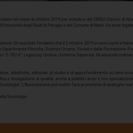
ndata nel mese di ottobre 2019 per iniziativa del CRISU (Centro di Ri
l'Università degli Studi di Perugia e del Comune di Narni. Ha sede legal
iazione. Gli associati fondatori che il 2 ottobre 2019 si sono riuniti e han
ia-Dipartimento Filosofia, Scienze Umane, Sociali e della Formazione-Pol
itici "S. PIO V", Legacoop Umbria, Unitelma Sapienza. Gli associati ordinari 
tive, didattiche, editoriali, di studio e di approfondimento su temi soc
entifica e divulgazione di qualità, anche a pubblici ampi e non specializ
Sociologia". L'Associazione può inoltre farsi promotrice di analoghe ma
ella Sociologia.