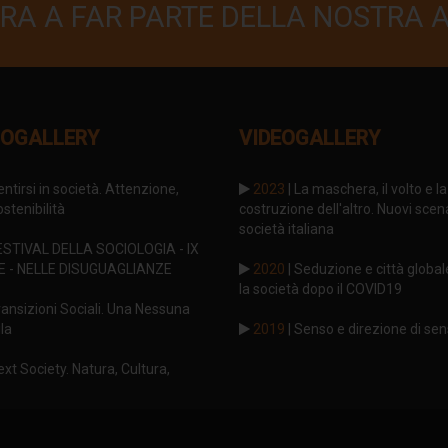
RA A FAR PARTE DELLA NOSTRA 
OGALLERY
VIDEOGALLERY
entirsi in società. Attenzione,
2023
| La maschera, il volto e la
stenibilità
costruzione dell'altro. Nuovi scena
società italiana
ESTIVAL DELLA SOCIOLOGIA - IX
E - NELLE DISUGUAGLIANZE
2020
| Seduzione e città global
la società dopo il COVID19
ransizioni Sociali. Una Nessuna
la
2019
| Senso e direzione di se
ext Society. Natura, Cultura,