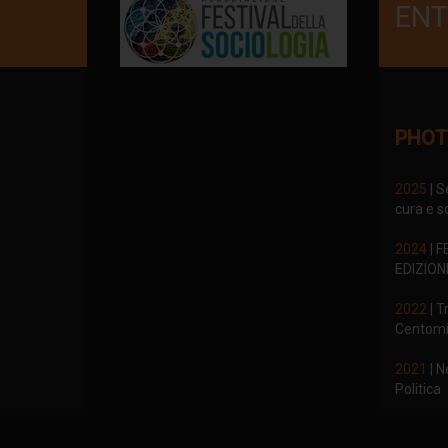
ENT
PHOT
2025
| S
cura e so
2024
| F
EDIZION
2022
| T
Centomi
2021
| N
Politica