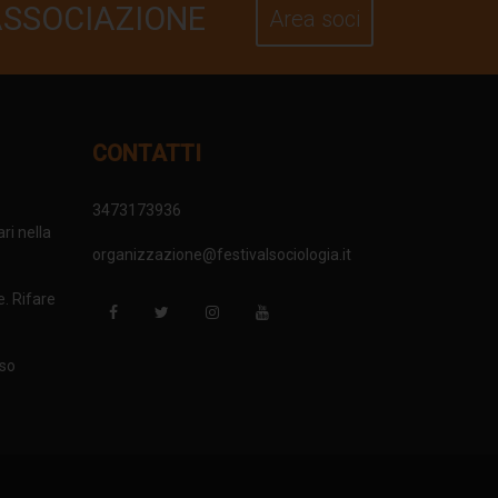
ASSOCIAZIONE
Area soci
CONTATTI
3473173936
ri nella
organizzazione@festivalsociologia.it
e. Rifare
nso