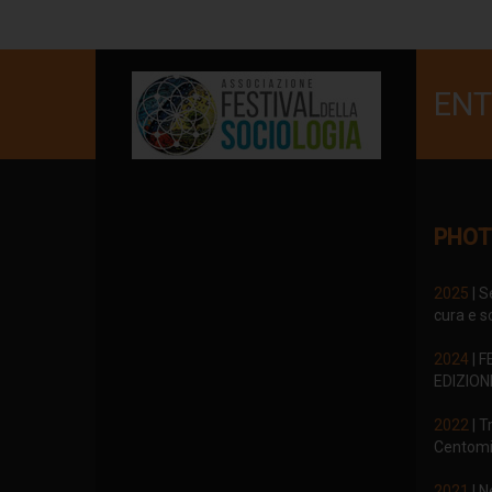
ENT
PHOT
2025
| S
cura e so
2024
| F
EDIZION
2022
| T
Centomi
2021
| N