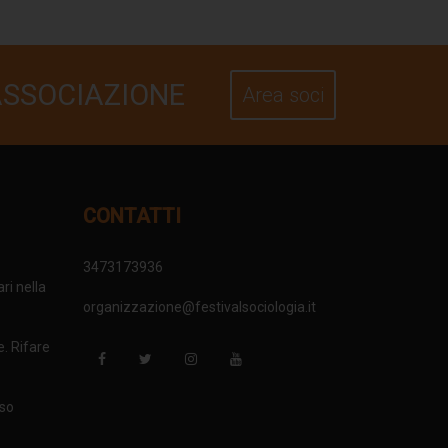
ASSOCIAZIONE
Area soci
CONTATTI
3473173936
ri nella
organizzazione@festivalsociologia.it
e. Rifare
nso