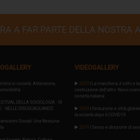
RA A FAR PARTE DELLA NOSTRA 
OGALLERY
VIDEOGALLERY
entirsi in società. Attenzione,
2023
| La maschera, il volto e la
stenibilità
costruzione dell'altro. Nuovi scena
società italiana
ESTIVAL DELLA SOCIOLOGIA - IX
E - NELLE DISUGUAGLIANZE
2020
| Seduzione e città global
la società dopo il COVID19
ransizioni Sociali. Una Nessuna
la
2019
| Senso e direzione di se
ext Society. Natura, Cultura,