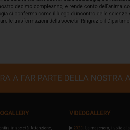
 nostro decimo compleanno, e rende conto dell'anima cora
ogia si conferma come il luogo di incontro delle scienze so
tare le trasformazioni della società. Ringrazio il Dipartim
RA A FAR PARTE DELLA NOSTRA 
OGALLERY
VIDEOGALLERY
entirsi in società. Attenzione,
2023
| La maschera, il volto e la