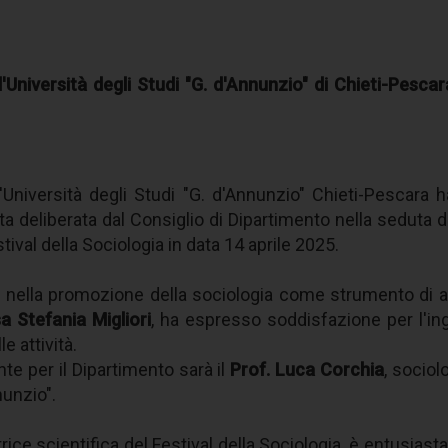
'Università degli Studi "G. d'Annunzio" di Chieti-Pesca
Università degli Studi "G. d'Annunzio" Chieti-Pescara h
tata deliberata dal Consiglio di Dipartimento nella sedu
tival della Sociologia in data 14 aprile 2025.
 nella promozione della sociologia come strumento di a
sa
Stefania Migliori
, ha espresso soddisfazione per l'in
e attività.
ente per il Dipartimento sarà il
Prof. Luca Corchia
, sociol
nunzio".
trice scientifica del Festival della Sociologia, è entusiast