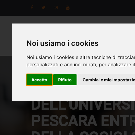
Noi usiamo i cookies
Noi usiamo i cookies e altre tecniche di traccia
personalizzati e annunci mirati, per analizzare il
Accetto
Rifiuto
Cambia le mie impostazi
IL DIPARTIME
DELL'UNIVERSI
PESCARA ENTR